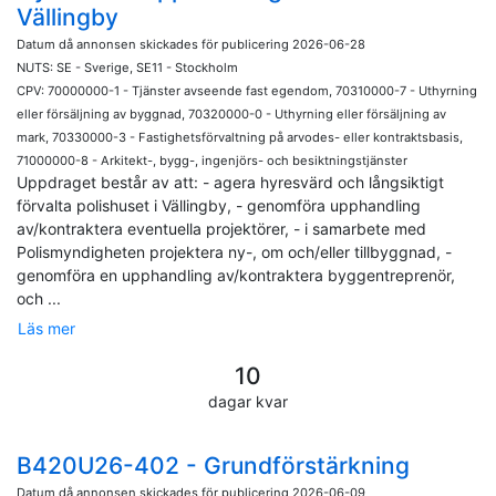
Vällingby
Datum då annonsen skickades för publicering 2026-06-28
NUTS: SE - Sverige, SE11 - Stockholm
CPV: 70000000-1 - Tjänster avseende fast egendom, 70310000-7 - Uthyrning
eller försäljning av byggnad, 70320000-0 - Uthyrning eller försäljning av
mark, 70330000-3 - Fastighetsförvaltning på arvodes- eller kontraktsbasis,
71000000-8 - Arkitekt-, bygg-, ingenjörs- och besiktningstjänster
Uppdraget består av att: - agera hyresvärd och långsiktigt
förvalta polishuset i Vällingby, - genomföra upphandling
av/kontraktera eventuella projektörer, - i samarbete med
Polismyndigheten projektera ny-, om och/eller tillbyggnad, -
genomföra en upphandling av/kontraktera byggentreprenör,
och
...
Läs mer
10
dagar kvar
B420U26-402 - Grundförstärkning
Datum då annonsen skickades för publicering 2026-06-09