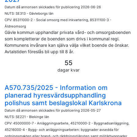
Datum då annonsen skickades för publicering 2026-06-26
NUTS: SE313 - Gävleborgs län
CPV: 85311000-2 - Social omsorg med inkvartering, 85311100-3 -
Äldreomsorg
Gävle kommun upphandlar privata vård- och omsorgsboenden
som kompletterar de boenden som drivs i kommunal regi.
Kommunens invånare kan själva välja vilket boende de önskar.
Avtalstiden föreslås bli upp till 8 år.
55
dagar kvar
A570.735/2025 - Information om
planerad hyresvärdsupphandling
polishus samt beslagslokal Karlskrona
Datum då annonsen skickades för publicering 2026-05-27
NUTS: SE221 - Blekinge län
CPV: 45000000-7 - Anläggningsarbete, 45210000-2 - Byggnadsanläggning,
45216000-4 - Bygg- och anläggningsarbeten: byggnader avsedda för
ordningsmakten eller brand- och räddningstjänsten samt militärbyggnader,