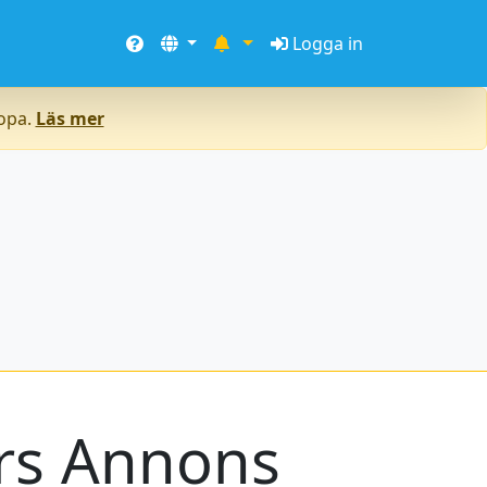
Logga in
ropa.
Läs mer
rs Annons