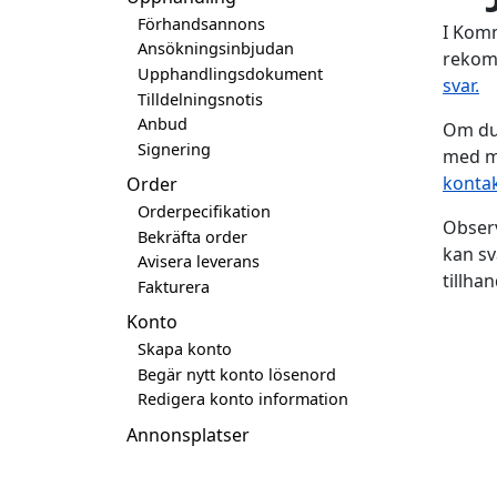
Förhandsannons
I Komm
Ansökningsinbjudan
rekom
Upphandlingsdokument
svar.
Tilldelningsnotis
Anbud
Om du 
Signering
med me
kontak
Order
Orderpecifikation
Observ
Bekräfta order
kan sv
Avisera leverans
tillha
Fakturera
Konto
Skapa konto
Begär nytt konto lösenord
Redigera konto information
Annonsplatser