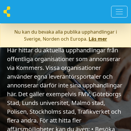
Nu kan du bevaka alla publika upphandlingar i
Välkommen
Sverige, Norden och Europa.
Läs mer
Här hittar du aktuella upphandlingar från
offentliga organisationer som annonserar
via Kommers. Vissa organisationer
använder egna leverantörsportaler och
annonserar därför inte sina upphandlingar
här. Det gäller exempelvis FMV, Göteborgs
Stad, Lunds universitet, Malmö stad,
Polisen, Stockholms stad, Trafikverket och
flera andra. För att hitta fler
affärsmöjligheter kan du även: • Besöka