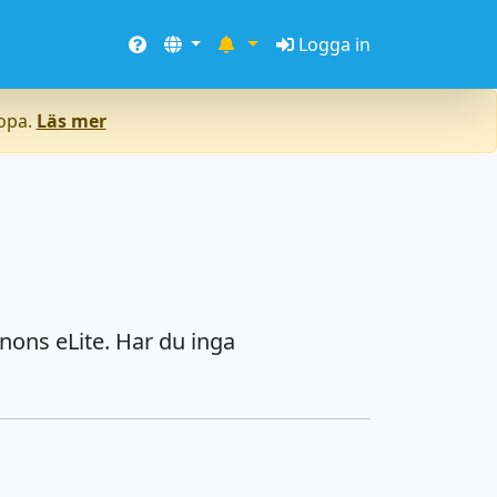
Logga in
ropa.
Läs mer
nons eLite. Har du inga