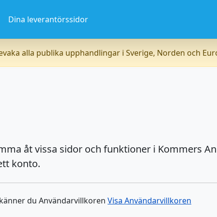
a
Dina leverantörssidor
vaka alla publika upphandlingar i Sverige, Norden och Eu
omma åt vissa sidor och funktioner i Kommers An
tt konto.
dkänner du Användarvillkoren
Visa Användarvillkoren