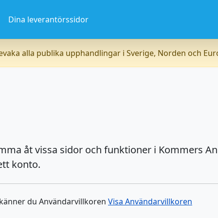
a
Dina leverantörssidor
vaka alla publika upphandlingar i Sverige, Norden och Eu
omma åt vissa sidor och funktioner i Kommers An
tt konto.
dkänner du Användarvillkoren
Visa Användarvillkoren