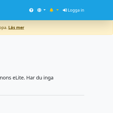
Logga in
ropa.
Läs mer
nons eLite. Har du inga