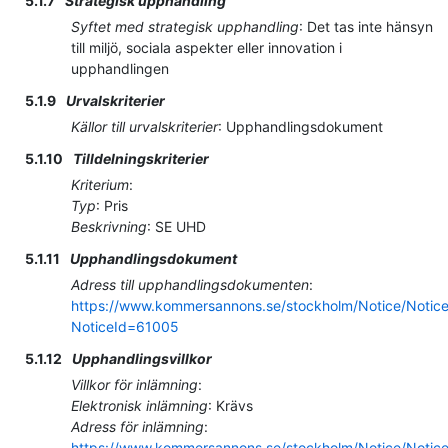
5.1.7
Strategisk upphandling
Syftet med strategisk upphandling
:
Det tas inte hänsyn
till miljö, sociala aspekter eller innovation i
upphandlingen
5.1.9
Urvalskriterier
Källor till urvalskriterier
:
Upphandlingsdokument
5.1.10
Tilldelningskriterier
Kriterium
:
Typ
:
Pris
Beskrivning
:
SE UHD
5.1.11
Upphandlingsdokument
Adress till upphandlingsdokumenten
:
https://www.kommersannons.se/stockholm/Notice/Notic
NoticeId=61005
5.1.12
Upphandlingsvillkor
Villkor för inlämning
:
Elektronisk inlämning
:
Krävs
Adress för inlämning
:
https://www.kommersannons.se/stockholm/Notice/Notic