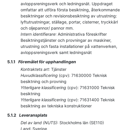
avloppsreningsverk och ledningsnät. Uppdraget
omfattar att utföra första besiktning, återkommande
besiktningar och revisionsbesiktning av utrustning:
lyftutrustningar, ställage, portar, cisterner, tryckkärl
och oljepannor/ pannor mm.
Intern identifierare
:
Administrativa föreskrifter
Besiktningstjänster och provningar av maskiner,
utrustning och fasta installationer på vattenverken,
avloppsreningsverk samt ledningsnät
5.1.1
Föremålet för upphandlingen
Kontraktets art
:
Tjänster
Huvudklassificering
(
cpv
):
71630000
Teknisk
besiktning och provning
Ytterligare klassificering
(
cpv
):
71631000
Teknisk
besiktning
Ytterligare klassificering
(
cpv
):
71631400
Teknisk
besiktning av tekniska konstruktioner
5.1.2
Leveransplats
Del av land (NUTS)
:
Stockholms län
(
SE110
)
Land
:
Sverige