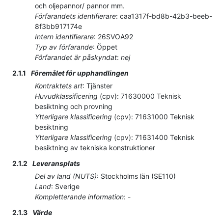
och oljepannor/ pannor mm.
Förfarandets identifierare
:
caa1317f-bd8b-42b3-beeb-
8f3bb917174e
Intern identifierare
:
26SVOA92
Typ av förfarande
:
Öppet
Förfarandet är påskyndat
:
nej
2.1.1
Föremålet för upphandlingen
Kontraktets art
:
Tjänster
Huvudklassificering
(
cpv
):
71630000
Teknisk
besiktning och provning
Ytterligare klassificering
(
cpv
):
71631000
Teknisk
besiktning
Ytterligare klassificering
(
cpv
):
71631400
Teknisk
besiktning av tekniska konstruktioner
2.1.2
Leveransplats
Del av land (NUTS)
:
Stockholms län
(
SE110
)
Land
:
Sverige
Kompletterande information
:
-
2.1.3
Värde