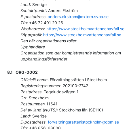
Land
:
Sverige
Kontaktpunkt
:
Anders Ekström
E-postadress
:
anders.ekstrom@extern.svoa.se
Tfn
:
+46 72 401 20 25
Webbadress
:
https://www.stockholmvattenochavfall.se
Köparprofil
:
https://www.stockholmvattenochavfall.se
Den här organisationens roller
:
Upphandlare
Organisation som ger kompletterande information om
upphandlingsförfarandet
8.1
ORG-0002
Officiellt namn
:
Förvaltningsrätten i Stockholm
Registreringsnummer
:
202100-2742
Postadress
:
Tegeluddsvägen 1
Ort
:
Stockholm
Postnummer
:
11541
Del av land (NUTS)
:
Stockholms län
(
SE110
)
Land
:
Sverige
E-postadress
:
forvaltningsrattenistockholm@dom.se
Tfn
:
+46 856168000