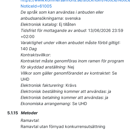
NoticeId=61005
De språk som kan användas i anbuden eller
anbudsansökningarna
:
svenska
Elektronisk katalog
:
Ej tillåten
Tidsfrist för mottagande av anbud
:
13/06/2026
23:59
+02:00
Varaktighet under vilken anbudet måste förbli giltigt
:
140
Dag
Kontraktsvillkor
:
Kontraktet måste genomföras inom ramen för program
för skyddad anställning
:
Nej
Villkor som gäller genomförandet av kontraktet
:
Se
UHD
Elektronisk fakturering
:
Krävs
Elektronisk beställning kommer att användas
:
ja
Elektronisk betalning kommer att användas
:
ja
Ekonomiska arrangemang
:
Se UHD
5.1.15
Metoder
Ramavtal
:
Ramavtal utan förnyad konkurrensutsättning