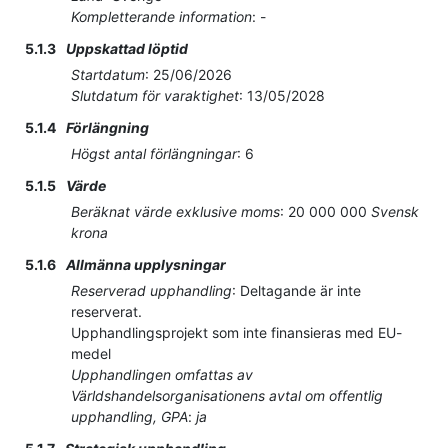
Kompletterande information
:
-
5.1.3
Uppskattad löptid
Startdatum
:
25/06/2026
Slutdatum för varaktighet
:
13/05/2028
5.1.4
Förlängning
Högst antal förlängningar
:
6
5.1.5
Värde
Beräknat värde exklusive moms
:
20 000 000
Svensk
krona
5.1.6
Allmänna upplysningar
Reserverad upphandling
:
Deltagande är inte
reserverat.
Upphandlingsprojekt som inte finansieras med EU-
medel
Upphandlingen omfattas av
Världshandelsorganisationens avtal om offentlig
upphandling, GPA
:
ja