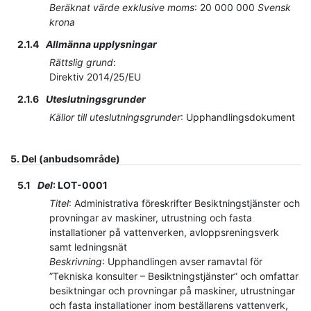
Beräknat värde exklusive moms
:
20 000 000
Svensk
krona
2.1.4
Allmänna upplysningar
Rättslig grund
:
Direktiv 2014/25/EU
2.1.6
Uteslutningsgrunder
Källor till uteslutningsgrunder
:
Upphandlingsdokument
5.
Del (anbudsområde)
5.1
Del
:
LOT-0001
Titel
:
Administrativa föreskrifter Besiktningstjänster och
provningar av maskiner, utrustning och fasta
installationer på vattenverken, avloppsreningsverk
samt ledningsnät
Beskrivning
:
Upphandlingen avser ramavtal för
”Tekniska konsulter – Besiktningstjänster” och omfattar
besiktningar och provningar på maskiner, utrustningar
och fasta installationer inom beställarens vattenverk,