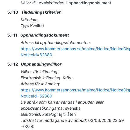
Källor till urvalskriterier
:
Upphandlingsdokument
5.1.10
Tilldelningskriterier
Kriterium
:
Typ
:
Kvalitet
5.1.11
Upphandlingsdokument
Adress till upphandlingsdokumenten
:
https://www.kommersannons.se/malmo/Notice/NoticeDis
NoticeId=62880
5.1.12
Upphandlingsvillkor
Villkor för inlämning
:
Elektronisk inlämning
:
Krävs
Adress för inlämning
:
https://www.kommersannons.se/malmo/Notice/NoticeDis
NoticeId=62880
De språk som kan användas i anbuden eller
anbudsansökningarna
:
svenska
Elektronisk katalog
:
Ej tillåten
Tidsfrist för mottagande av anbud
:
03/06/2026
23:59
+02:00