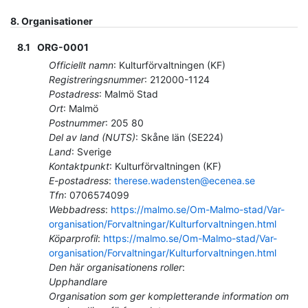
8.
Organisationer
8.1
ORG-0001
Officiellt namn
:
Kulturförvaltningen (KF)
Registreringsnummer
:
212000-1124
Postadress
:
Malmö Stad
Ort
:
Malmö
Postnummer
:
205 80
Del av land (NUTS)
:
Skåne län
(
SE224
)
Land
:
Sverige
Kontaktpunkt
:
Kulturförvaltningen (KF)
E-postadress
:
therese.wadensten@ecenea.se
Tfn
:
0706574099
Webbadress
:
https://malmo.se/Om-Malmo-stad/Var-
organisation/Forvaltningar/Kulturforvaltningen.html
Köparprofil
:
https://malmo.se/Om-Malmo-stad/Var-
organisation/Forvaltningar/Kulturforvaltningen.html
Den här organisationens roller
:
Upphandlare
Organisation som ger kompletterande information om