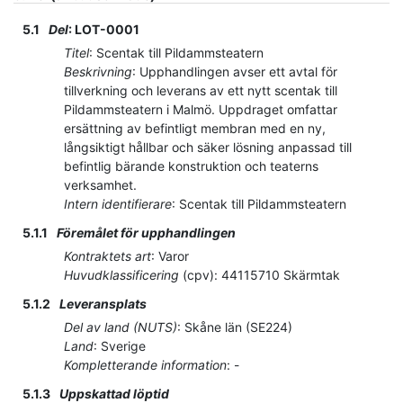
5.1
Del
:
LOT-0001
Titel
:
Scentak till Pildammsteatern
Beskrivning
:
Upphandlingen avser ett avtal för
tillverkning och leverans av ett nytt scentak till
Pildammsteatern i Malmö. Uppdraget omfattar
ersättning av befintligt membran med en ny,
långsiktigt hållbar och säker lösning anpassad till
befintlig bärande konstruktion och teaterns
verksamhet.
Intern identifierare
:
Scentak till Pildammsteatern
5.1.1
Föremålet för upphandlingen
Kontraktets art
:
Varor
Huvudklassificering
(
cpv
):
44115710
Skärmtak
5.1.2
Leveransplats
Del av land (NUTS)
:
Skåne län
(
SE224
)
Land
:
Sverige
Kompletterande information
:
-
5.1.3
Uppskattad löptid