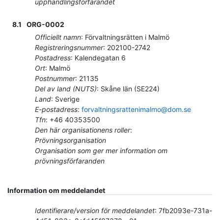
upphandlingsförfarandet
8.1
ORG-0002
Officiellt namn
:
Förvaltningsrätten i Malmö
Registreringsnummer
:
202100-2742
Postadress
:
Kalendegatan 6
Ort
:
Malmö
Postnummer
:
21135
Del av land (NUTS)
:
Skåne län
(
SE224
)
Land
:
Sverige
E-postadress
:
forvaltningsrattenimalmo@dom.se
Tfn
:
+46 40353500
Den här organisationens roller
:
Prövningsorganisation
Organisation som ger mer information om
prövningsförfaranden
Information om meddelandet
Identifierare/version för meddelandet
:
7fb2093e-731a-