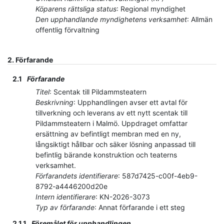
Köparens rättsliga status
:
Regional myndighet
Den upphandlande myndighetens verksamhet
:
Allmän
offentlig förvaltning
2.
Förfarande
2.1
Förfarande
Titel
:
Scentak till Pildammsteatern
Beskrivning
:
Upphandlingen avser ett avtal för
tillverkning och leverans av ett nytt scentak till
Pildammsteatern i Malmö. Uppdraget omfattar
ersättning av befintligt membran med en ny,
långsiktigt hållbar och säker lösning anpassad till
befintlig bärande konstruktion och teaterns
verksamhet.
Förfarandets identifierare
:
587d7425-c00f-4eb9-
8792-a4446200d20e
Intern identifierare
:
KN-2026-3073
Typ av förfarande
:
Annat förfarande i ett steg
2.1.1
Föremålet för upphandlingen