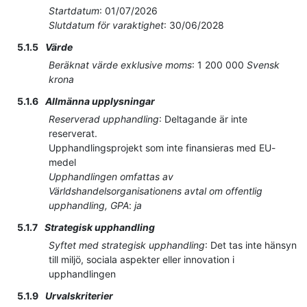
Startdatum
:
01/07/2026
Slutdatum för varaktighet
:
30/06/2028
5.1.5
Värde
Beräknat värde exklusive moms
:
1 200 000
Svensk
krona
5.1.6
Allmänna upplysningar
Reserverad upphandling
:
Deltagande är inte
reserverat.
Upphandlingsprojekt som inte finansieras med EU-
medel
Upphandlingen omfattas av
Världshandelsorganisationens avtal om offentlig
upphandling, GPA
:
ja
5.1.7
Strategisk upphandling
Syftet med strategisk upphandling
:
Det tas inte hänsyn
till miljö, sociala aspekter eller innovation i
upphandlingen
5.1.9
Urvalskriterier