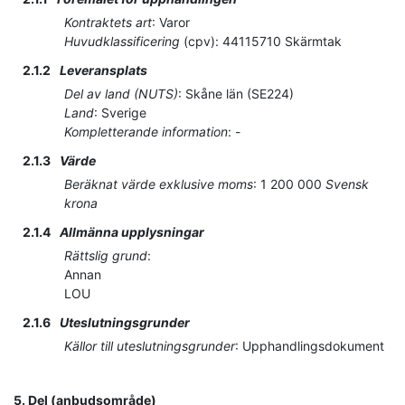
Kontraktets art
:
Varor
Huvudklassificering
(
cpv
):
44115710
Skärmtak
2.1.2
Leveransplats
Del av land (NUTS)
:
Skåne län
(
SE224
)
Land
:
Sverige
Kompletterande information
:
-
2.1.3
Värde
Beräknat värde exklusive moms
:
1 200 000
Svensk
krona
2.1.4
Allmänna upplysningar
Rättslig grund
:
Annan
LOU
2.1.6
Uteslutningsgrunder
Källor till uteslutningsgrunder
:
Upphandlingsdokument
5.
Del (anbudsområde)