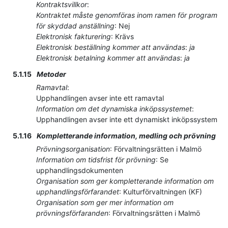
Kontraktsvillkor
:
Kontraktet måste genomföras inom ramen för program
för skyddad anställning
:
Nej
Elektronisk fakturering
:
Krävs
Elektronisk beställning kommer att användas
:
ja
Elektronisk betalning kommer att användas
:
ja
5.1.15
Metoder
Ramavtal
:
Upphandlingen avser inte ett ramavtal
Information om det dynamiska inköpssystemet
:
Upphandlingen avser inte ett dynamiskt inköpssystem
5.1.16
Kompletterande information, medling och prövning
Prövningsorganisation
:
Förvaltningsrätten i Malmö
Information om tidsfrist för prövning
:
Se
upphandlingsdokumenten
Organisation som ger kompletterande information om
upphandlingsförfarandet
:
Kulturförvaltningen (KF)
Organisation som ger mer information om
prövningsförfaranden
:
Förvaltningsrätten i Malmö