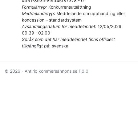
4d51-893c-8efd45f87378
-
01
Formulärtyp
:
Konkurrensutsättning
Meddelandetyp
:
Meddelande om upphandling eller
koncession – standardsystem
Avsändningsdatum för meddelandet
:
12/05/2026
09:39 +02:00
Språk som det här meddelandet finns officiellt
tillgängligt på
:
svenska
© 2026 - Antirio kommersannons.se
1.0.0