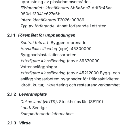
upprustning av plaskdammsområdet.
Förfarandets identifierare
:
3b8a8dc7-ddf3-46ac-
950d-f3941e627a5b
Intern identifierare
:
T2026-00389
Typ av förfarande
:
Annat förfarande i ett steg
2.1.1
Föremålet för upphandlingen
Kontraktets art
:
Byggentreprenader
Huvudklassificering
(
cpv
):
45300000
Byggnadsinstallationsarbeten
Ytterligare klassificering
(
cpv
):
39370000
Vattenanläggningar
Ytterligare klassificering
(
cpv
):
45212000
Bygg- och
anläggningsarbeten: byggnader för fritidsaktiviteter,
idrott, kultur, inkvartering och restaurangverksamhet
2.1.2
Leveransplats
Del av land (NUTS)
:
Stockholms län
(
SE110
)
Land
:
Sverige
Kompletterande information
:
-
2.1.3
Värde