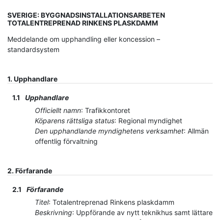
SVERIGE: BYGGNADSINSTALLATIONSARBETEN
TOTALENTREPRENAD RINKENS PLASKDAMM
Meddelande om upphandling eller koncession –
standardsystem
1.
Upphandlare
1.1
Upphandlare
Officiellt namn
:
Trafikkontoret
Köparens rättsliga status
:
Regional myndighet
Den upphandlande myndighetens verksamhet
:
Allmän
offentlig förvaltning
2.
Förfarande
2.1
Förfarande
Titel
:
Totalentreprenad Rinkens plaskdamm
Beskrivning
:
Uppförande av nytt teknikhus samt lättare