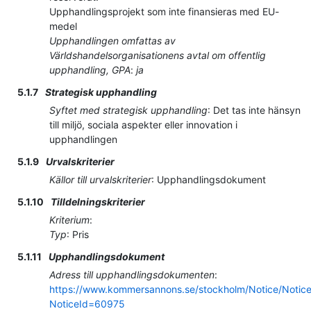
Upphandlingsprojekt som inte finansieras med EU-
medel
Upphandlingen omfattas av
Världshandelsorganisationens avtal om offentlig
upphandling, GPA
:
ja
5.1.7
Strategisk upphandling
Syftet med strategisk upphandling
:
Det tas inte hänsyn
till miljö, sociala aspekter eller innovation i
upphandlingen
5.1.9
Urvalskriterier
Källor till urvalskriterier
:
Upphandlingsdokument
5.1.10
Tilldelningskriterier
Kriterium
:
Typ
:
Pris
5.1.11
Upphandlingsdokument
Adress till upphandlingsdokumenten
:
https://www.kommersannons.se/stockholm/Notice/Notic
NoticeId=60975