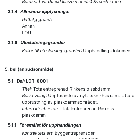
Beräknat värde exklusive moms
:
0
Svensk krona
2.1.4
Allmänna upplysningar
Rättslig grund
:
Annan
LOU
2.1.6
Uteslutningsgrunder
Källor till uteslutningsgrunder
:
Upphandlingsdokument
5.
Del (anbudsområde)
5.1
Del
:
LOT-0001
Titel
:
Totalentreprenad Rinkens plaskdamm
Beskrivning
:
Uppförande av nytt teknikhus samt lättare
upprustning av plaskdammsområdet.
Intern identifierare
:
Totalentreprenad Rinkens
plaskdamm
5.1.1
Föremålet för upphandlingen
Kontraktets art
:
Byggentreprenader