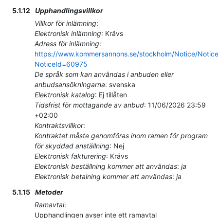
5.1.12
Upphandlingsvillkor
Villkor för inlämning
:
Elektronisk inlämning
:
Krävs
Adress för inlämning
:
https://www.kommersannons.se/stockholm/Notice/Notic
NoticeId=60975
De språk som kan användas i anbuden eller
anbudsansökningarna
:
svenska
Elektronisk katalog
:
Ej tillåten
Tidsfrist för mottagande av anbud
:
11/06/2026
23:59
+02:00
Kontraktsvillkor
:
Kontraktet måste genomföras inom ramen för program
för skyddad anställning
:
Nej
Elektronisk fakturering
:
Krävs
Elektronisk beställning kommer att användas
:
ja
Elektronisk betalning kommer att användas
:
ja
5.1.15
Metoder
Ramavtal
:
Upphandlingen avser inte ett ramavtal