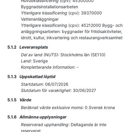
Huvudklassificering
(
cpv
):
45300000
Byggnadsinstallationsarbeten
Ytterligare klassificering
(
cpv
):
39370000
Vattenanläggningar
Ytterligare klassificering
(
cpv
):
45212000
Bygg- och
anläggningsarbeten: byggnader för fritidsaktiviteter,
idrott, kultur, inkvartering och restaurangverksamhet
5.1.2
Leveransplats
Del av land (NUTS)
:
Stockholms län
(
SE110
)
Land
:
Sverige
Kompletterande information
:
-
5.1.3
Uppskattad löptid
Startdatum
:
06/07/2026
Slutdatum för varaktighet
:
30/06/2027
5.1.5
Värde
Beräknat värde exklusive moms
:
0
Svensk krona
5.1.6
Allmänna upplysningar
Reserverad upphandling
:
Deltagande är inte
reserverat.