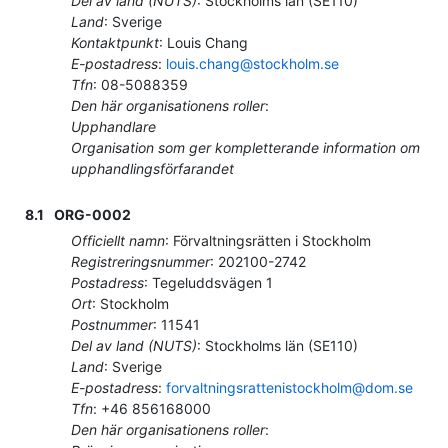
Del av land (NUTS)
:
Stockholms län
(
SE110
)
Land
:
Sverige
Kontaktpunkt
:
Louis Chang
E-postadress
:
louis.chang@stockholm.se
Tfn
:
08-5088359
Den här organisationens roller
:
Upphandlare
Organisation som ger kompletterande information om
upphandlingsförfarandet
8.1
ORG-0002
Officiellt namn
:
Förvaltningsrätten i Stockholm
Registreringsnummer
:
202100-2742
Postadress
:
Tegeluddsvägen 1
Ort
:
Stockholm
Postnummer
:
11541
Del av land (NUTS)
:
Stockholms län
(
SE110
)
Land
:
Sverige
E-postadress
:
forvaltningsrattenistockholm@dom.se
Tfn
:
+46 856168000
Den här organisationens roller
: