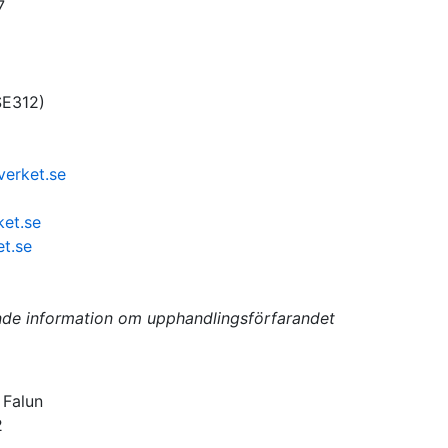
7
SE312
)
verket.se
ket.se
et.se
nde information om upphandlingsförfarandet
 Falun
2