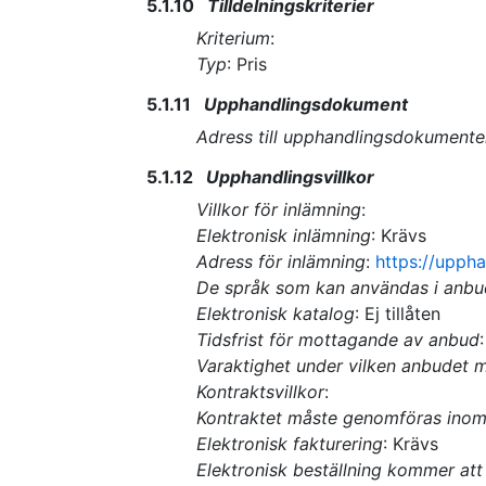
5.1.10
Tilldelningskriterier
Kriterium
:
Typ
:
Pris
5.1.11
Upphandlingsdokument
Adress till upphandlingsdokumente
5.1.12
Upphandlingsvillkor
Villkor för inlämning
:
Elektronisk inlämning
:
Krävs
Adress för inlämning
:
https://upph
De språk som kan användas i anbu
Elektronisk katalog
:
Ej tillåten
Tidsfrist för mottagande av anbud
Varaktighet under vilken anbudet må
Kontraktsvillkor
:
Kontraktet måste genomföras inom
Elektronisk fakturering
:
Krävs
Elektronisk beställning kommer at