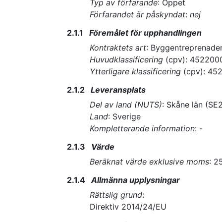
Typ av förfarande
:
Öppet
Förfarandet är påskyndat
:
nej
2.1.1
Föremålet för upphandlingen
Kontraktets art
:
Byggentreprenade
Huvudklassificering
(
cpv
):
452200
Ytterligare klassificering
(
cpv
):
45
2.1.2
Leveransplats
Del av land (NUTS)
:
Skåne län
(
SE
Land
:
Sverige
Kompletterande information
:
-
2.1.3
Värde
Beräknat värde exklusive moms
:
2
2.1.4
Allmänna upplysningar
Rättslig grund
:
Direktiv 2014/24/EU