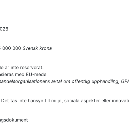
2028
5 000 000
Svensk krona
e är inte reserverat.
ansieras med EU-medel
andelsorganisationens avtal om offentlig upphandling, GP
:
Det tas inte hänsyn till miljö, sociala aspekter eller innova
ngsdokument