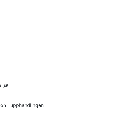
A
:
ja
tion i upphandlingen