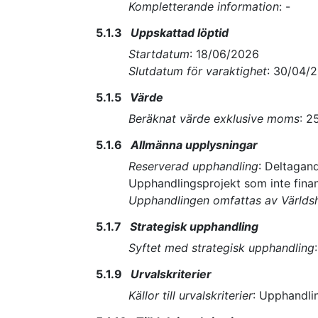
Kompletterande information
:
-
5.1.3
Uppskattad löptid
Startdatum
:
18/06/2026
Slutdatum för varaktighet
:
30/04/
5.1.5
Värde
Beräknat värde exklusive moms
:
2
5.1.6
Allmänna upplysningar
Reserverad upphandling
:
Deltagand
Upphandlingsprojekt som inte fin
Upphandlingen omfattas av Världsh
5.1.7
Strategisk upphandling
Syftet med strategisk upphandling
5.1.9
Urvalskriterier
Källor till urvalskriterier
:
Upphandli