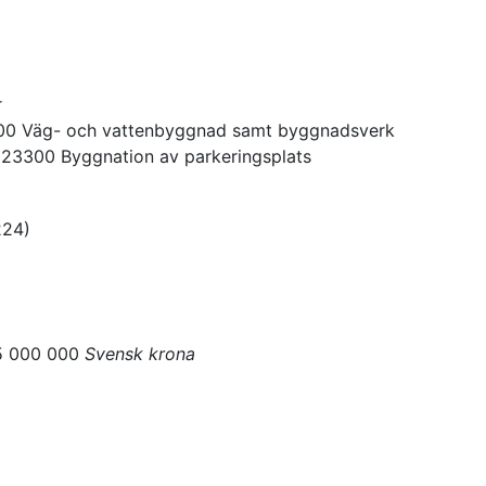
r
00
Väg- och vattenbyggnad samt byggnadsverk
223300
Byggnation av parkeringsplats
224
)
5 000 000
Svensk krona