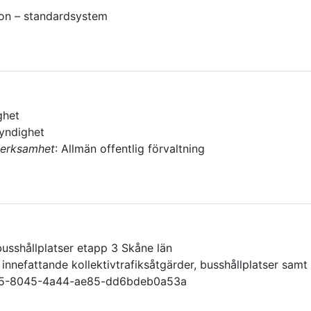
on – standardsystem
ghet
myndighet
verksamhet
:
Allmän offentlig förvaltning
busshållplatser etapp 3 Skåne län
nnefattande kollektivtrafiksåtgärder, busshållplatser samt
5-8045-4a44-ae85-dd6bdeb0a53a