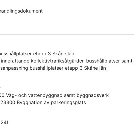
andlingsdokument
busshållplatser etapp 3 Skåne län
nnefattande kollektivtrafiksåtgärder, busshållplatser samt
etsanpassning busshållplatser etapp 3 Skåne län
r
00
Väg- och vattenbyggnad samt byggnadsverk
223300
Byggnation av parkeringsplats
224
)