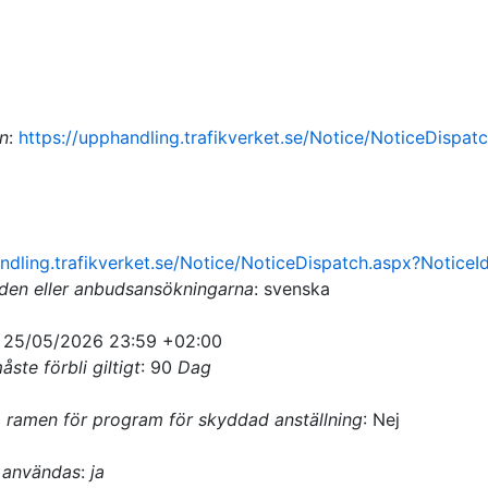
n
:
https://upphandling.trafikverket.se/Notice/NoticeDispa
andling.trafikverket.se/Notice/NoticeDispatch.aspx?Notice
den eller anbudsansökningarna
:
svenska
:
25/05/2026
23:59 +02:00
ste förbli giltigt
:
90
Dag
 ramen för program för skyddad anställning
:
Nej
t användas
:
ja