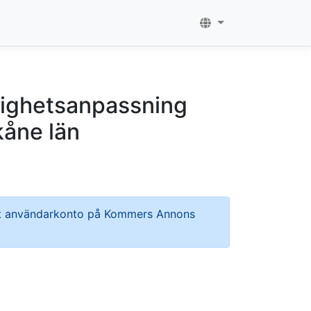
lighetsanpassning
kåne län
ett användarkonto på Kommers Annons