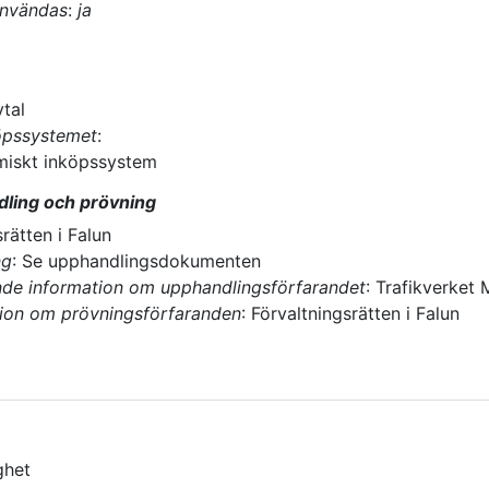
användas
:
ja
tal
öpssystemet
:
miskt inköpssystem
dling och prövning
rätten i Falun
ng
:
Se upphandlingsdokumenten
nde information om upphandlingsförfarandet
:
Trafikverket 
tion om prövningsförfaranden
:
Förvaltningsrätten i Falun
ghet