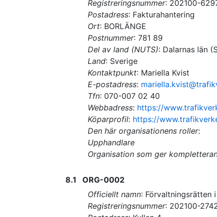
Registreringsnummer
:
202100-629
Postadress
:
Fakturahantering
Ort
:
BORLÄNGE
Postnummer
:
781 89
Del av land (NUTS)
:
Dalarnas län
(
Land
:
Sverige
Kontaktpunkt
:
Mariella Kvist
E-postadress
:
mariella.kvist@trafik
Tfn
:
070-007 02 40
Webbadress
:
https://www.trafikver
Köparprofil
:
https://www.trafikverk
Den här organisationens roller
:
Upphandlare
Organisation som ger komplettera
8.1
ORG-0002
Officiellt namn
:
Förvaltningsrätten i
Registreringsnummer
:
202100-274