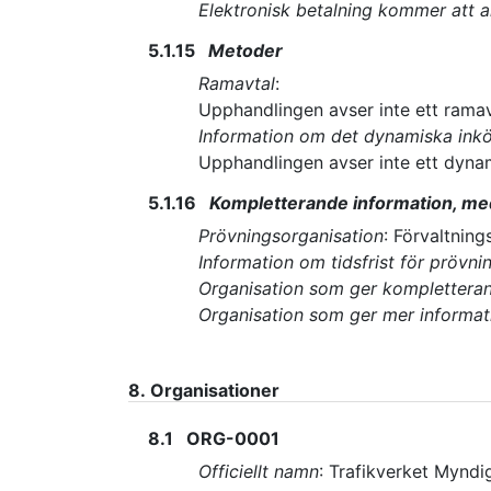
Elektronisk betalning kommer att 
5.1.15
Metoder
Ramavtal
:
Upphandlingen avser inte ett ramav
Information om det dynamiska ink
Upphandlingen avser inte ett dyna
5.1.16
Kompletterande information, me
Prövningsorganisation
:
Förvaltnings
Information om tidsfrist för prövni
Organisation som ger komplettera
Organisation som ger mer informa
8.
Organisationer
8.1
ORG-0001
Officiellt namn
:
Trafikverket Myndi