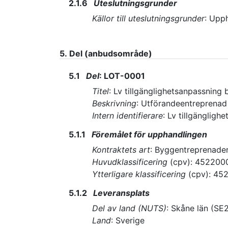
2.1.6
Uteslutningsgrunder
Källor till uteslutningsgrunder
:
Upph
5.
Del (anbudsområde)
5.1
Del
:
LOT-0001
Titel
:
Lv tillgänglighetsanpassning 
Beskrivning
:
Utförandeentreprenad i
Intern identifierare
:
Lv tillgängligh
5.1.1
Föremålet för upphandlingen
Kontraktets art
:
Byggentreprenade
Huvudklassificering
(
cpv
):
452200
Ytterligare klassificering
(
cpv
):
45
5.1.2
Leveransplats
Del av land (NUTS)
:
Skåne län
(
SE
Land
:
Sverige