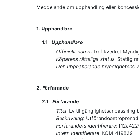
Meddelande om upphandling eller koncessi
1.
Upphandlare
1.1
Upphandlare
Officiellt namn
:
Trafikverket Myndi
Köparens rättsliga status
:
Statlig 
Den upphandlande myndighetens 
2.
Förfarande
2.1
Förfarande
Titel
:
Lv tillgänglighetsanpassning 
Beskrivning
:
Utförandeentreprenad i
Förfarandets identifierare
:
f12a422
Intern identifierare
:
KOM-419829