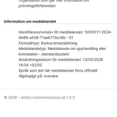
Organisation som ger mer information om
prövningsförfaranden
Information om meddelandet
Identifierare/version för meddelandet
:
1bf05111-2524-
4b88-a526-71aeb713cc8b
-
01
Formulärtyp
:
Konkurrensutsättning
Meddelandetyp
:
Meddelande om upphandling eller
koncession – standardsystem
Avsändningsdatum för meddelandet
:
13/05/2026
14:04 +02:00
Språk som det här meddelandet finns officiellt
tillgängligt på
:
svenska
© 2026 - Antirio kommersannons.se
1.0.0