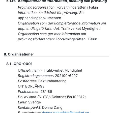
5.1.16
Kompletterande information, medling och prövning
Prövningsorganisation
:
Förvaltningsrätten i Falun
Information om tidsfrist för prövning
:
Se
upphandlingsdokumenten
Organisation som ger kompletterande information om
upphandlingsförfarandet
:
Trafikverket Myndighet
Organisation som ger mer information om
prövningsförfaranden
:
Förvaltningsrätten i Falun
8.
Organisationer
8.1
ORG-0001
Officiellt namn
:
Trafikverket Myndighet
Registreringsnummer
:
202100-6297
Postadress
:
Fakturahantering
Ort
:
BORLÄNGE
Postnummer
:
781 89
Del av land (NUTS)
:
Dalarnas län
(
SE312
)
Land
:
Sverige
Kontaktpunkt
:
Donna Dang
E-postadress
:
donna.dang@trafikverket.se