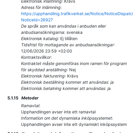
Elektronisk inlämning
:
Krävs
Adress för inlämning
:
https://upphandling.trafikverket.se/Notice/NoticeDispat
NoticeId=26927
De språk som kan användas i anbuden eller
anbudsansökningarna
:
svenska
Elektronisk katalog
:
Ej tillåten
Tidsfrist för mottagande av anbudsansökningar
:
12/06/2026
23:59 +02:00
Kontraktsvillkor
:
Kontraktet måste genomföras inom ramen för program
för skyddad anställning
:
Nej
Elektronisk fakturering
:
Krävs
Elektronisk beställning kommer att användas
:
ja
Elektronisk betalning kommer att användas
:
ja
5.1.15
Metoder
Ramavtal
:
Upphandlingen avser inte ett ramavtal
Information om det dynamiska inköpssystemet
:
Upphandlingen avser inte ett dynamiskt inköpssystem