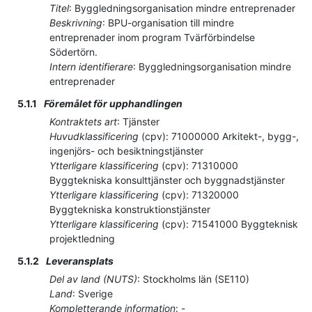
Titel
:
Byggledningsorganisation mindre entreprenader
Beskrivning
:
BPU-organisation till mindre
entreprenader inom program Tvärförbindelse
Södertörn.
Intern identifierare
:
Byggledningsorganisation mindre
entreprenader
5.1.1
Föremålet för upphandlingen
Kontraktets art
:
Tjänster
Huvudklassificering
(
cpv
):
71000000
Arkitekt-, bygg-,
ingenjörs- och besiktningstjänster
Ytterligare klassificering
(
cpv
):
71310000
Byggtekniska konsulttjänster och byggnadstjänster
Ytterligare klassificering
(
cpv
):
71320000
Byggtekniska konstruktionstjänster
Ytterligare klassificering
(
cpv
):
71541000
Byggteknisk
projektledning
5.1.2
Leveransplats
Del av land (NUTS)
:
Stockholms län
(
SE110
)
Land
:
Sverige
Kompletterande information
:
-