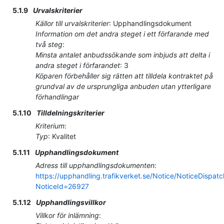
5.1.9
Urvalskriterier
Källor till urvalskriterier
:
Upphandlingsdokument
Information om det andra steget i ett förfarande med
två steg
:
Minsta antalet anbudssökande som inbjuds att delta i
andra steget i förfarandet
:
3
Köparen förbehåller sig rätten att tilldela kontraktet på
grundval av de ursprungliga anbuden utan ytterligare
förhandlingar
5.1.10
Tilldelningskriterier
Kriterium
:
Typ
:
Kvalitet
5.1.11
Upphandlingsdokument
Adress till upphandlingsdokumenten
:
https://upphandling.trafikverket.se/Notice/NoticeDispat
NoticeId=26927
5.1.12
Upphandlingsvillkor
Villkor för inlämning
: