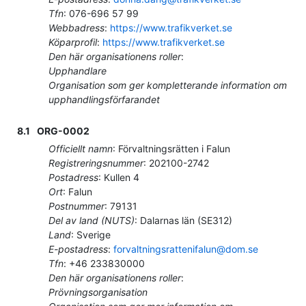
Tfn
:
076-696 57 99
Webbadress
:
https://www.trafikverket.se
Köparprofil
:
https://www.trafikverket.se
Den här organisationens roller
:
Upphandlare
Organisation som ger kompletterande information om
upphandlingsförfarandet
8.1
ORG-0002
Officiellt namn
:
Förvaltningsrätten i Falun
Registreringsnummer
:
202100-2742
Postadress
:
Kullen 4
Ort
:
Falun
Postnummer
:
79131
Del av land (NUTS)
:
Dalarnas län
(
SE312
)
Land
:
Sverige
E-postadress
:
forvaltningsrattenifalun@dom.se
Tfn
:
+46 233830000
Den här organisationens roller
:
Prövningsorganisation