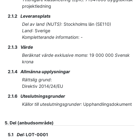
projektledning
2.1.2
Leveransplats
Del av land (NUTS)
:
Stockholms län
(
SE110
)
Land
:
Sverige
Kompletterande information
:
-
2.1.3
Värde
Beräknat värde exklusive moms
:
19 000 000
Svensk
krona
2.1.4
Allmänna upplysningar
Rättslig grund
:
Direktiv 2014/24/EU
2.1.6
Uteslutningsgrunder
Källor till uteslutningsgrunder
:
Upphandlingsdokument
5.
Del (anbudsområde)
5.1
Del
:
LOT-0001