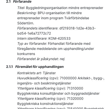
2.1
Förfarande
Titel
:
Byggledningsorganisation mindre entreprenader
Beskrivning
:
BPU-organisation till mindre
entreprenader inom program Tvärförbindelse
Södertörn.
Förfarandets identifierare
:
df219318-1d2e-43b3-
bd54-1e6a72772c72
Intern identifierare
:
KOM-420533
Typ av förfarande
:
Förhandlat förfarande med
föregående meddelande om upphandling/under
konkurrens
Förfarandet är påskyndat
:
nej
2.1.1
Föremålet för upphandlingen
Kontraktets art
:
Tjänster
Huvudklassificering
(
cpv
):
71000000
Arkitekt-, bygg-,
ingenjörs- och besiktningstjänster
Ytterligare klassificering
(
cpv
):
71310000
Byggtekniska konsulttjänster och byggnadstjänster
Ytterligare klassificering
(
cpv
):
71320000
Byggtekniska konstruktionstjänster
Ytterligare klassificering
(
cpv
):
71541000
Byggteknisk