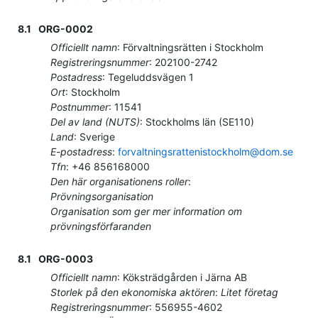
8.1
ORG-0002
Officiellt namn
:
Förvaltningsrätten i Stockholm
Registreringsnummer
:
202100-2742
Postadress
:
Tegeluddsvägen 1
Ort
:
Stockholm
Postnummer
:
11541
Del av land (NUTS)
:
Stockholms län
(
SE110
)
Land
:
Sverige
E-postadress
:
forvaltningsrattenistockholm@dom.se
Tfn
:
+46 856168000
Den här organisationens roller
:
Prövningsorganisation
Organisation som ger mer information om
prövningsförfaranden
8.1
ORG-0003
Officiellt namn
:
Köksträdgården i Järna AB
Storlek på den ekonomiska aktören
:
Litet företag
Registreringsnummer
:
556955-4602