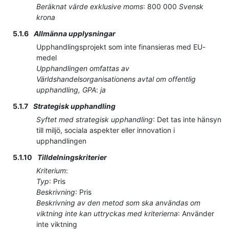
Beräknat värde exklusive moms
:
800 000
Svensk
krona
5.1.6
Allmänna upplysningar
Upphandlingsprojekt som inte finansieras med EU-
medel
Upphandlingen omfattas av
Världshandelsorganisationens avtal om offentlig
upphandling, GPA
:
ja
5.1.7
Strategisk upphandling
Syftet med strategisk upphandling
:
Det tas inte hänsyn
till miljö, sociala aspekter eller innovation i
upphandlingen
5.1.10
Tilldelningskriterier
Kriterium
:
Typ
:
Pris
Beskrivning
:
Pris
Beskrivning av den metod som ska användas om
viktning inte kan uttryckas med kriterierna
:
Använder
inte viktning