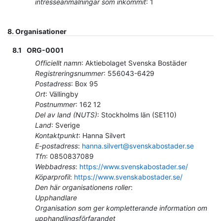
intresseanmälningar som inkommit
:
1
8.
Organisationer
8.1
ORG-0001
Officiellt namn
:
Aktiebolaget Svenska Bostäder
Registreringsnummer
:
556043-6429
Postadress
:
Box 95
Ort
:
Vällingby
Postnummer
:
162 12
Del av land (NUTS)
:
Stockholms län
(
SE110
)
Land
:
Sverige
Kontaktpunkt
:
Hanna Silvert
E-postadress
:
hanna.silvert@svenskabostader.se
Tfn
:
0850837089
Webbadress
:
https://www.svenskabostader.se/
Köparprofil
:
https://www.svenskabostader.se/
Den här organisationens roller
:
Upphandlare
Organisation som ger kompletterande information om
upphandlingsförfarandet