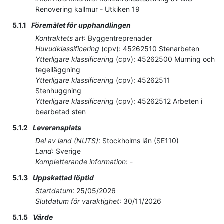
Renovering kallmur - Utkiken 19
5.1.1
Föremålet för upphandlingen
Kontraktets art
:
Byggentreprenader
Huvudklassificering
(
cpv
):
45262510
Stenarbeten
Ytterligare klassificering
(
cpv
):
45262500
Murning och
tegelläggning
Ytterligare klassificering
(
cpv
):
45262511
Stenhuggning
Ytterligare klassificering
(
cpv
):
45262512
Arbeten i
bearbetad sten
5.1.2
Leveransplats
Del av land (NUTS)
:
Stockholms län
(
SE110
)
Land
:
Sverige
Kompletterande information
:
-
5.1.3
Uppskattad löptid
Startdatum
:
25/05/2026
Slutdatum för varaktighet
:
30/11/2026
5.1.5
Värde