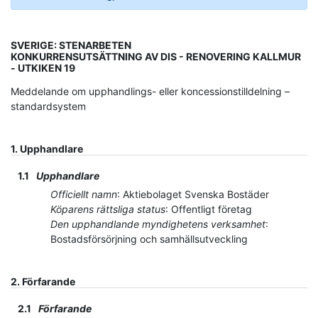
SVERIGE: STENARBETEN
KONKURRENSUTSÄTTNING AV DIS - RENOVERING KALLMUR
- UTKIKEN 19
Meddelande om upphandlings- eller koncessionstilldelning –
standardsystem
1.
Upphandlare
1.1
Upphandlare
Officiellt namn
:
Aktiebolaget Svenska Bostäder
Köparens rättsliga status
:
Offentligt företag
Den upphandlande myndighetens verksamhet
:
Bostadsförsörjning och samhällsutveckling
2.
Förfarande
2.1
Förfarande