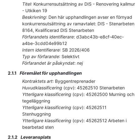
Titel
:
Konkurrensutsättning av DIS - Renovering kallmur
- Utkiken 19
Beskrivning
:
Den här upphandlingen avser en förnyad
konkurrensutsättning av ramavtalet: DIS - Stenarbeten
8164, Kvalificerad DIS Stenarbeten
Förfarandets identifierare
:
d3abc43b-e8cf-40ec-
a4be-3cdd04e99b12
Intern identifierare
:
SB 2026/406
Typ av förfarande
:
Selektivt
Förfarandet är påskyndat
:
nej
2.1.1
Föremålet för upphandlingen
Kontraktets art
:
Byggentreprenader
Huvudklassificering
(
cpv
):
45262510
Stenarbeten
Ytterligare klassificering
(
cpv
):
45262500
Murning och
tegelläggning
Ytterligare klassificering
(
cpv
):
45262511
Stenhuggning
Ytterligare klassificering
(
cpv
):
45262512
Arbeten i
bearbetad sten
2.1.2
Leveransplats