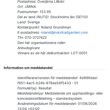
Postadress
:
Överjärna Lillkärr
Ort
:
JÄRNA
Postnummer
:
153 95
Del av land (NUTS)
:
Stockholms län
(
SE110
)
Land
:
Sverige
Kontaktpunkt
:
Roland Grundtman
E-postadress
:
roland@kokstradgarden.com
Tfn
:
070-3727422
Den här organisationens roller
:
Anbudsgivare
Vinnare av de här delkontrakten
:
LOT-0001
Information om meddelandet
Identifierare/version för meddelandet
:
4d996dad-
f951-4ac5-b24b-876ea59f5433
-
01
Formulärtyp
:
Resultat
Meddelandetyp
:
Meddelande om upphandlings- eller
koncessionstilldelning – standardsystem
Avsändningsdatum för meddelandet
:
01/06/2026
13:04 +02:00