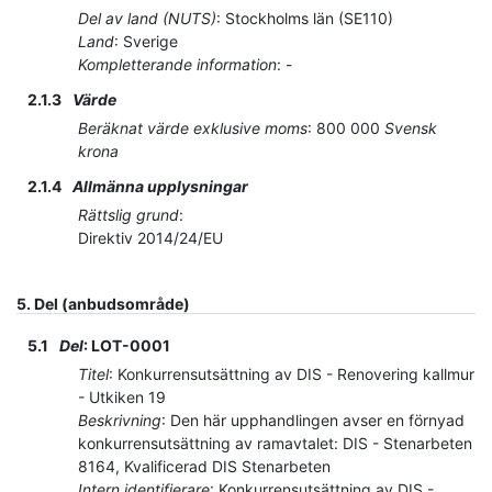
Del av land (NUTS)
:
Stockholms län
(
SE110
)
Land
:
Sverige
Kompletterande information
:
-
2.1.3
Värde
Beräknat värde exklusive moms
:
800 000
Svensk
krona
2.1.4
Allmänna upplysningar
Rättslig grund
:
Direktiv 2014/24/EU
5.
Del (anbudsområde)
5.1
Del
:
LOT-0001
Titel
:
Konkurrensutsättning av DIS - Renovering kallmur
- Utkiken 19
Beskrivning
:
Den här upphandlingen avser en förnyad
konkurrensutsättning av ramavtalet: DIS - Stenarbeten
8164, Kvalificerad DIS Stenarbeten
Intern identifierare
:
Konkurrensutsättning av DIS -