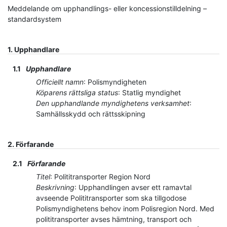
Meddelande om upphandlings- eller koncessionstilldelning –
standardsystem
1.
Upphandlare
1.1
Upphandlare
Officiellt namn
:
Polismyndigheten
Köparens rättsliga status
:
Statlig myndighet
Den upphandlande myndighetens verksamhet
:
Samhällsskydd och rättsskipning
2.
Förfarande
2.1
Förfarande
Titel
:
Polititransporter Region Nord
Beskrivning
:
Upphandlingen avser ett ramavtal
avseende Polititransporter som ska tillgodose
Polismyndighetens behov inom Polisregion Nord. Med
polititransporter avses hämtning, transport och