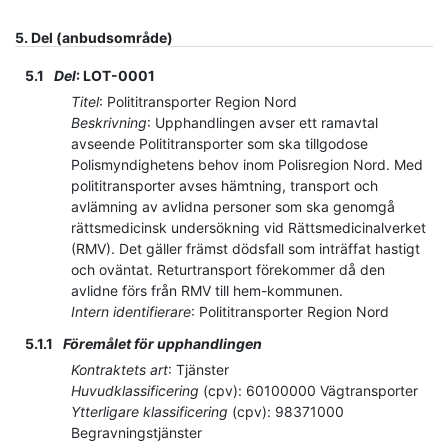
5.
Del (anbudsområde)
5.1
Del
:
LOT-0001
Titel
:
Polititransporter Region Nord
Beskrivning
:
Upphandlingen avser ett ramavtal
avseende Polititransporter som ska tillgodose
Polismyndighetens behov inom Polisregion Nord. Med
polititransporter avses hämtning, transport och
avlämning av avlidna personer som ska genomgå
rättsmedicinsk undersökning vid Rättsmedicinalverket
(RMV). Det gäller främst dödsfall som inträffat hastigt
och oväntat. Returtransport förekommer då den
avlidne förs från RMV till hem-kommunen.
Intern identifierare
:
Polititransporter Region Nord
5.1.1
Föremålet för upphandlingen
Kontraktets art
:
Tjänster
Huvudklassificering
(
cpv
):
60100000
Vägtransporter
Ytterligare klassificering
(
cpv
):
98371000
Begravningstjänster