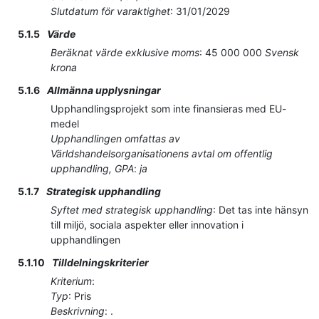
Slutdatum för varaktighet
:
31/01/2029
5.1.5
Värde
Beräknat värde exklusive moms
:
45 000 000
Svensk
krona
5.1.6
Allmänna upplysningar
Upphandlingsprojekt som inte finansieras med EU-
medel
Upphandlingen omfattas av
Världshandelsorganisationens avtal om offentlig
upphandling, GPA
:
ja
5.1.7
Strategisk upphandling
Syftet med strategisk upphandling
:
Det tas inte hänsyn
till miljö, sociala aspekter eller innovation i
upphandlingen
5.1.10
Tilldelningskriterier
Kriterium
:
Typ
:
Pris
Beskrivning
:
.