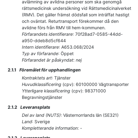
avlämning av avlidna personer som ska genomgå
rättsmedicinsk undersökning vid Rättsmedicinalverket
(RMV). Det gäller främst dödsfall som inträffat hastigt
och oväntat. Returtransport förekommer då den
avlidne förs från RMV till hem-kommunen.
Förfarandets identifierare
:
70f28ad7-0585-44dd-
a950-ddeb8d5cf644
Intern identifierare
:
A653.068/2024
Typ av förfarande
:
Öppet
Förfarandet är påskyndat
:
nej
2.1.1
Föremålet för upphandlingen
Kontraktets art
:
Tjänster
Huvudklassificering
(
cpv
):
60100000
Vägtransporter
Ytterligare klassificering
(
cpv
):
98371000
Begravningstjänster
2.1.2
Leveransplats
Del av land (NUTS)
:
Västernorrlands län
(
SE321
)
Land
:
Sverige
Kompletterande information
:
-
2.1.2
Leveransplats