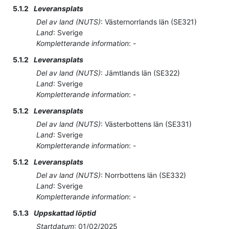
5.1.2
Leveransplats
Del av land (NUTS)
:
Västernorrlands län
(
SE321
)
Land
:
Sverige
Kompletterande information
:
-
5.1.2
Leveransplats
Del av land (NUTS)
:
Jämtlands län
(
SE322
)
Land
:
Sverige
Kompletterande information
:
-
5.1.2
Leveransplats
Del av land (NUTS)
:
Västerbottens län
(
SE331
)
Land
:
Sverige
Kompletterande information
:
-
5.1.2
Leveransplats
Del av land (NUTS)
:
Norrbottens län
(
SE332
)
Land
:
Sverige
Kompletterande information
:
-
5.1.3
Uppskattad löptid
Startdatum
:
01/02/2025