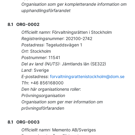
Organisation som ger kompletterande information om
upphandlingsförfarandet
8.1
ORG-0002
Officiellt namn
:
Förvaltningsrätten i Stockholm
Registreringsnummer
:
202100-2742
Postadress
:
Tegeluddsvägen 1
Ort
:
Stockholm
Postnummer
:
11541
Del av land (NUTS)
:
Jämtlands län
(
SE322
)
Land
:
Sverige
E-postadress
:
forvaltningsrattenistockholm@dom.se
Tfn
:
+46 856168000
Den här organisationens roller
:
Prövningsorganisation
Organisation som ger mer information om
prövningsförfaranden
8.1
ORG-0003
Officiellt namn
:
Memento AB/Sveriges