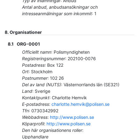
Typ av inlämningar
:
Anbud
Antal anbud, anbudsansökningar och
intresseanmälningar som inkommit
:
1
8.
Organisationer
8.1
ORG-0001
Officiellt namn
:
Polismyndigheten
Registreringsnummer
:
202100-0076
Postadress
:
Box 122
Ort
:
Stockholm
Postnummer
:
102 26
Del av land (NUTS)
:
Västernorrlands län
(
SE321
)
Land
:
Sverige
Kontaktpunkt
:
Charlotte Hemvik
E-postadress
:
charlotte.hemvik@polisen.se
Tfn
:
0730342992
Webbadress
:
http://www.polisen.se
Köparprofil
:
http://www.polisen.se
Den här organisationens roller
:
Upphandlare