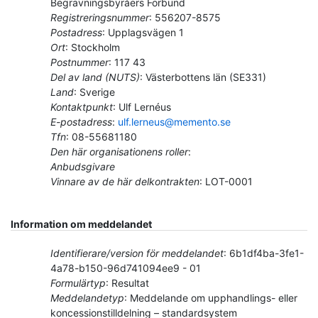
Begravningsbyråers Förbund
Registreringsnummer
:
556207-8575
Postadress
:
Upplagsvägen 1
Ort
:
Stockholm
Postnummer
:
117 43
Del av land (NUTS)
:
Västerbottens län
(
SE331
)
Land
:
Sverige
Kontaktpunkt
:
Ulf Lernéus
E-postadress
:
ulf.lerneus@memento.se
Tfn
:
08-55681180
Den här organisationens roller
:
Anbudsgivare
Vinnare av de här delkontrakten
:
LOT-0001
Information om meddelandet
Identifierare/version för meddelandet
:
6b1df4ba-3fe1-
4a78-b150-96d741094ee9
-
01
Formulärtyp
:
Resultat
Meddelandetyp
:
Meddelande om upphandlings- eller
koncessionstilldelning – standardsystem