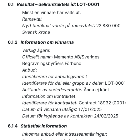
6.1
Resultat – delkontraktets id
:
LOT-0001
Minst en vinnare har valts ut.
Ramavtal
:
Nytt beräknat värde på ramavtalet
:
22 880 000
Svensk krona
6.1.2
Information om vinnarna
Verklig ägare
:
Officiellt namn
:
Memento AB/Sveriges
Begravningsbyråers Förbund
Anbud
:
Identifierare för anbudsgivare
:
1
Identifierare för del eller grupp av delar
:
LOT-0001
Anlitande av underleverantör
:
Ännu ej känt
Information om kontraktet
:
Identifierare för kontraktet
:
Contract 18932 (0001)
Datum då vinnaren utsågs
:
17/01/2025
Datum för ingående av kontraktet
:
24/02/2025
6.1.4
Statistisk information
Inkomna anbud eller intresseanmälningar
: