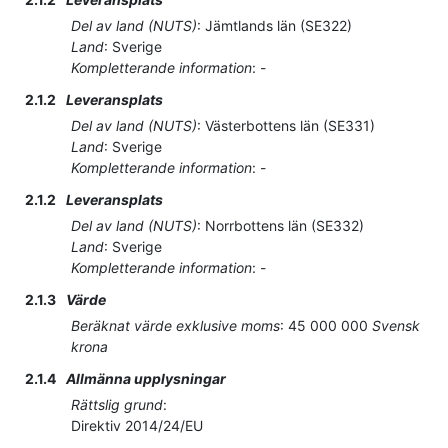
Del av land (NUTS)
:
Jämtlands län
(
SE322
)
Land
:
Sverige
Kompletterande information
:
-
2.1.2
Leveransplats
Del av land (NUTS)
:
Västerbottens län
(
SE331
)
Land
:
Sverige
Kompletterande information
:
-
2.1.2
Leveransplats
Del av land (NUTS)
:
Norrbottens län
(
SE332
)
Land
:
Sverige
Kompletterande information
:
-
2.1.3
Värde
Beräknat värde exklusive moms
:
45 000 000
Svensk
krona
2.1.4
Allmänna upplysningar
Rättslig grund
:
Direktiv 2014/24/EU